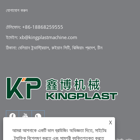
যোগাযোগ করুন
টেলিফোন: +86-18868259555
ইমেইল: xb@kingplastmachine.com
ঠিকানা: বেলিয়ান ইন্ডাস্ট্রিয়াল, রুইয়ান সিটি, ঝিজিয়াং প্রদেশ, চীন
X
আমরা আপনাকে একটি ভাল ব্রাউজিং অভিজ্ঞতা দিতে, সাইটের
ট্র্যাফিক বিশ্লেষণ করতে এবং সামগ্রী ব্যক্তিগতকৃত করতে