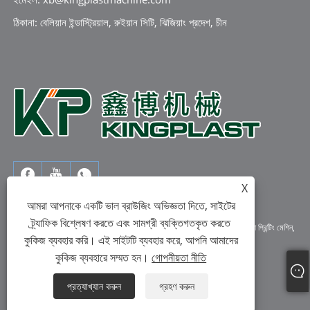
ঠিকানা: বেলিয়ান ইন্ডাস্ট্রিয়াল, রুইয়ান সিটি, ঝিজিয়াং প্রদেশ, চীন
X
আমরা আপনাকে একটি ভাল ব্রাউজিং অভিজ্ঞতা দিতে, সাইটের
ট্র্যাফিক বিশ্লেষণ করতে এবং সামগ্রী ব্যক্তিগতকৃত করতে
কপিরাইট © 2023 রুইয়ান কিংপ্লাস্ট মেশিনারি কোং, লিমিটেড - ফিল্ম ব্লাউিং মেশিন, ফ্লেক্সো প্রিন্টিং মেশিন,
কুকিজ ব্যবহার করি। এই সাইটটি ব্যবহার করে, আপনি আমাদের
ব্যাগ তৈরির মেশিন - সমস্ত অধিকার সংরক্ষিত।
কুকিজ ব্যবহারে সম্মত হন।
গোপনীয়তা নীতি
Links
Sitemap
RSS
XML
গোপনীয়তা নীতি
প্রত্যাখ্যান করুন
গ্রহণ করুন