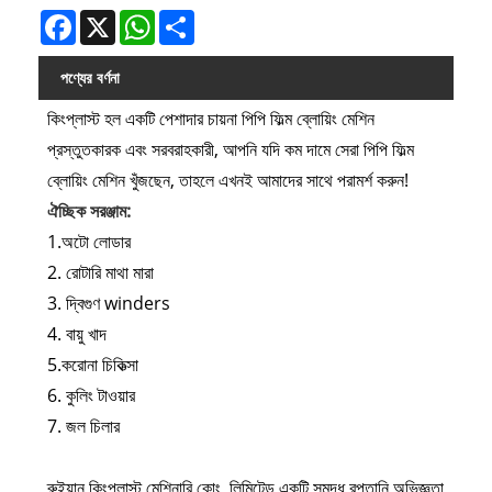
Facebook
X
WhatsApp
Share
পণ্যের বর্ণনা
কিংপ্লাস্ট হল একটি পেশাদার চায়না পিপি ফিল্ম ব্লোয়িং মেশিন
প্রস্তুতকারক এবং সরবরাহকারী, আপনি যদি কম দামে সেরা পিপি ফিল্ম
ব্লোয়িং মেশিন খুঁজছেন, তাহলে এখনই আমাদের সাথে পরামর্শ করুন!
ঐচ্ছিক সরঞ্জাম:
1.অটো লোডার
2. রোটারি মাথা মারা
3. দ্বিগুণ winders
4. বায়ু খাদ
5.করোনা চিকিত্সা
6. কুলিং টাওয়ার
7. জল চিলার
রুইয়ান কিংপ্লাস্ট মেশিনারি কোং, লিমিটেড একটি সমৃদ্ধ রপ্তানি অভিজ্ঞতা