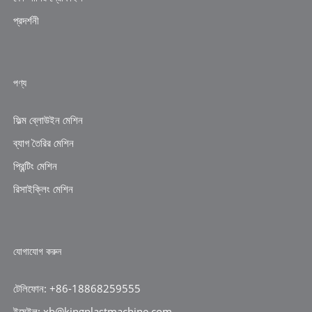
প্রদর্শনী
পণ্য
ফিল্ম ব্লোউইন মেশিন
ব্যাগ তৈরির মেশিন
প্রিন্টিং মেশিন
রিসাইক্লিং মেশিন
যোগাযোগ করুন
টেলিফোন: +86-18868259555
ইমেইল: xb@kingplastmachine.com