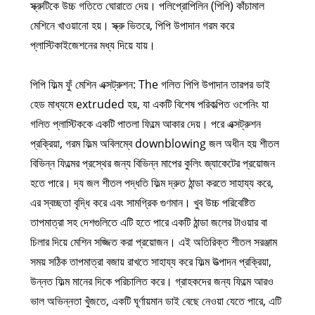
স্ক্রুটিকে উচ্চ গতিতে ঘোরাতে দেয়। পলিপ্রোপিলিন (পিপি) কাঁচামাল
মেশিনে খাওয়ানো হয়। স্ক্রু ভিতরে, পিপি উপাদান গরম করে
প্লাস্টিকাইজেশনের মধ্য দিয়ে যায়।
পিপি ফিল্ম ফুঁ মেশিন এক্সট্রুশন: The গলিত পিপি উপাদান তারপর ডাই
হেড মাধ্যমে extruded হয়, যা একটি বিশেষ পরিকল্পিত ওপেনিং যা
গলিত প্লাস্টিককে একটি পাতলা ফিল্মে আকার দেয়। পরে এক্সট্রুশন
প্রক্রিয়া, গরম ফিল্ম অবিলম্বে downblowing জল অধীন হয় শীতল
বিভিন্ন ফিল্মের প্রস্থের জন্য বিভিন্ন মাপের কুলিং জ্যাকেটের প্রয়োজন
হতে পারে। দ্য জল শীতল পদ্ধতি ফিল্ম দ্রুত ঠান্ডা করতে সাহায্য করে,
এর স্বচ্ছতা বৃদ্ধি করে এবং সামগ্রিক গুণমান। খুব উচ্চ পরিবেষ্টিত
তাপমাত্রা সহ দেশগুলিতে এটি হতে পারে একটি ঠান্ডা জলের টাওয়ার বা
চিলার দিয়ে মেশিন সজ্জিত করা প্রয়োজন। এই অতিরিক্ত শীতল সরঞ্জাম
সময় সঠিক তাপমাত্রা বজায় রাখতে সাহায্য করে ফিল্ম উত্পাদন প্রক্রিয়া,
উন্নত ফিল্ম মানের দিকে পরিচালিত করে। গ্রাহকদের জন্য ফিল্মে আরও
ভাল অভিন্নতা খুঁজতে, একটি ঘূর্ণায়মান ডাই বেছে নেওয়া যেতে পারে, এটি