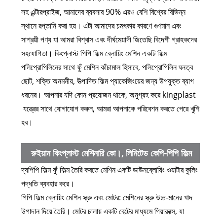
সহ এন্টারপ্রাইজ, আমাদের ব্যবসার 90% এরও বেশি বিশ্বের বিভিন্ন
স্থানে রপ্তানি করা হয়। এটা আমাদের চমৎকার কারণে গুণমান এবং
সাশ্রয়ী পণ্য যা আমরা বিশ্বাস এবং দীর্ঘমেয়াদী জিতেছি বিদেশী গ্রাহকদের
সহযোগিতা। কিংপ্লাস্ট পিপি ফিল্ম ব্লোয়িং মেশিন একটি ফিল্ম
পলিপ্রোপিলিনের সাথে ফুঁ মেশিন কাঁচামাল হিসাবে, পলিপ্রোপিলিন ঘনত্ব
ছোট, শক্তি অনমনীয়, উত্পাদিত ফিল্ম প্যাকেজিংয়ের জন্য উপযুক্ত ব্যাগ
ধরনের। আপনার যদি কোন প্রয়োজন থাকে, অনুগ্রহ করে kingplast
যন্ত্রের সাথে যোগাযোগ করুন, আমরা আপনাকে পরিবেশন করতে পেরে খুশি
হব।
রুইয়ান কিংপ্লাস্ট মেশিনারি কো।, লিমিটেড কেপি-পিপি ফিল্ম
দ্য
পিপি ফিল্ম ফুঁ ফিল্ম তৈরি করতে মেশিন একটি ডাউনব্লোয়িং ওয়াটার কুলিং
ব্লোয়িং মেশিনের বৈশিষ্ট্য
পদ্ধতি ব্যবহার করে।
পিপি ফিল্ম ব্লোয়িং মেশিন স্ক্রু এবং মোটর: মেশিনের স্ক্রু উচ্চ-মানের খাদ
উপাদান দিয়ে তৈরি। মোটর চালায় একটি বেল্টের মাধ্যমে গিয়ারবক্স, যা